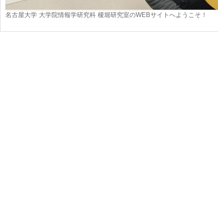
名古屋大学 大学院情報学研究科 榎堀研究室のWEBサイトへようこそ！