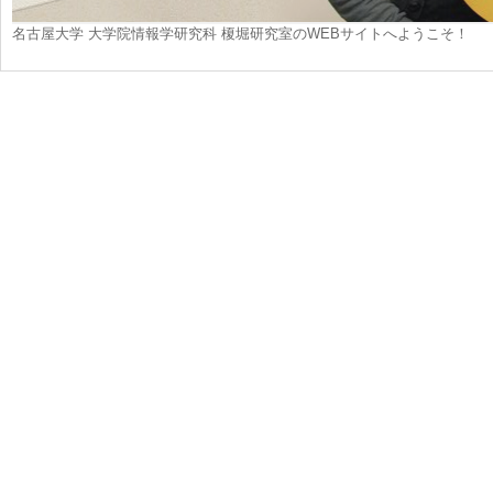
名古屋大学 大学院情報学研究科 榎堀研究室のWEBサイトへようこそ！